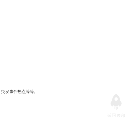
应用案例 >
应用案例
>
智能可视化管控案例
、突发事件热点等等。